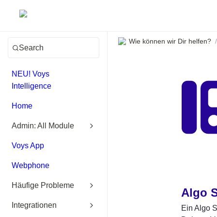
Wie können wir Dir helfen?
/
Search
NEU! Voys
Intelligence
Home
Admin: All Module
Voys App
Webphone
Häufige Probleme
Algo S
Integrationen
Ein Algo S