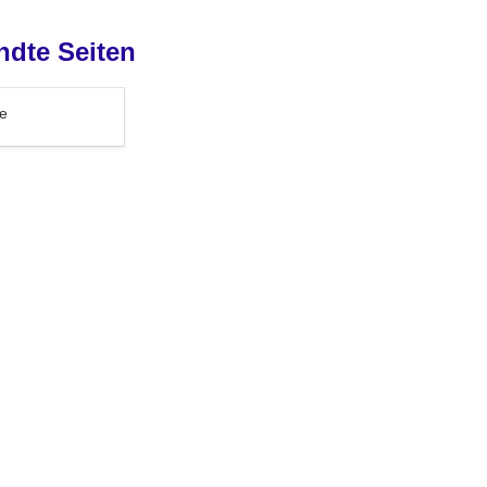
ndte Seiten
e
Gehe zu Voys.co/de