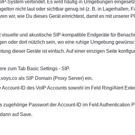
IP-System verbindet. Es wird häufig in Umgebungen eingesetzt,
gelton nicht laut oder sichtbar genug ist (z. B. in Lagerhallen, F
ren wir, wie Du dieses Gerät einrichtest, damit es mit unserer Pla
t visuelle und akustische SIP-kompatible Endgeräte für Benachr
n oder dort nützlich sein, wo eine ruhige Umgebung gewünscht
htung dieser Geräte ist einfach. Auf einer einzigen Seite konfigur
ere zum Tab Basic Settings - SIP.
.voys.co als SIP Domain (Proxy Server) ein.
e Account-ID des VoIP Accounts sowohl im Feld Ring/Alert Exten
s zugehörige Passwort der Account-ID im Feld Authentication P
 dann auf Save.