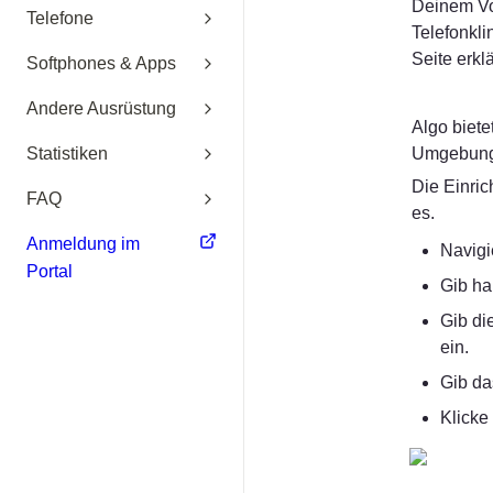
Deinem Vo
Telefone
Telefonklin
Seite erklä
Softphones & Apps
Andere Ausrüstung
Algo biete
Statistiken
Umgebunge
Die Einric
FAQ
es.
Anmeldung im
Navigi
Portal
Gib ha
Gib di
ein.
Gib da
Klicke