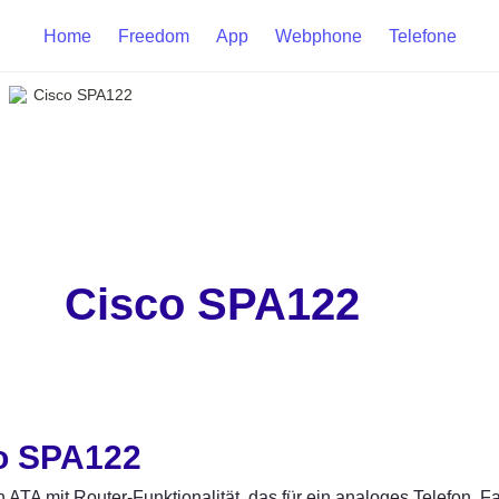
Home
Freedom
App
Webphone
Telefone
Cisco SPA122
Cisco SPA122
o SPA122
in ATA mit Router-Funktionalität, das für ein analoges Telefon, 