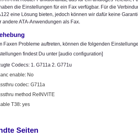
haben die Einstellungen für ein Fax verfügbar. Für die Verbind
22 eine Lösung bieten, jedoch können wir dafür keine Garanti
ür andere ATA-Anwendungen als Fax.
behebung
 Faxen Probleme auftreten, können die folgenden Einstellunge
tellungen findest Du unter [audio configuration]
ugte Codecs: 1. G711a 2. G771u
anc enable: No
ssthru codec: G711a
ssthru method ReINVITE
able T38: yes
ndte Seiten