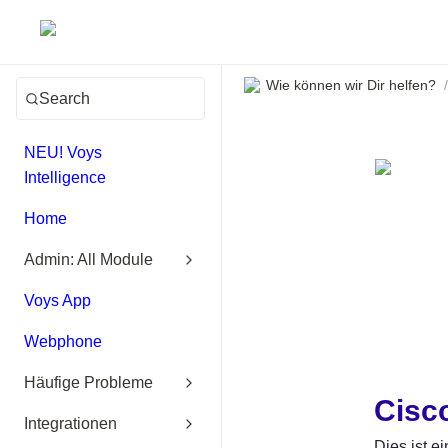
Wie können wir Dir helfen?
/
Search
NEU! Voys
Intelligence
Home
Admin: All Module
Voys App
Webphone
Häufige Probleme
Cisc
Integrationen
Dies ist e