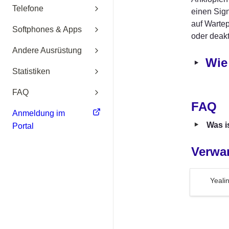
Telefone
einen Sign
auf Wartep
Softphones & Apps
oder deakt
Andere Ausrüstung
‣
Wie
Statistiken
FAQ
FAQ
Anmeldung im
‣
Was i
Portal
Verwa
Yealink-Ge
Yeali