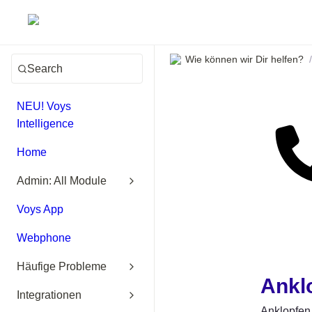
Wie können wir Dir helfen?
/
Search
NEU! Voys
Intelligence
Home
Admin: All Module
Voys App
Webphone
Häufige Probleme
Ankl
Integrationen
Anklopfen 