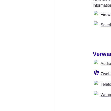
Informatio
Firew
So er
Verwa
Audi
Zwei-
Telef
Webp