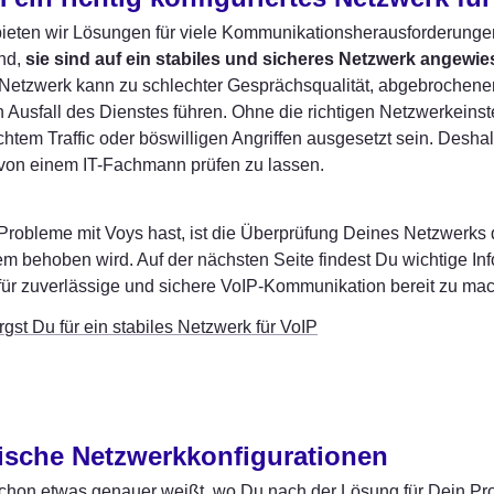
ieten wir Lösungen für viele Kommunikationsherausforderungen –
nd, 
sie sind auf ein stabiles und sicheres Netzwerk angewi
s Netzwerk kann zu schlechter Gesprächsqualität, abgebrochen
 Ausfall des Dienstes führen. Ohne die richtigen Netzwerkein
tem Traffic oder böswilligen Angriffen ausgesetzt sein. Deshal
von einem IT-Fachmann prüfen zu lassen.
obleme mit Voys hast, ist die Überprüfung Deines Netzwerks de
m behoben wird. Auf der nächsten Seite findest Du wichtige Info
für zuverlässige und sichere VoIP-Kommunikation bereit zu ma
rgst Du für ein stabiles Netzwerk für VoIP
ische Netzwerkkonfigurationen
chon etwas genauer weißt, wo Du nach der Lösung für Dein Pro