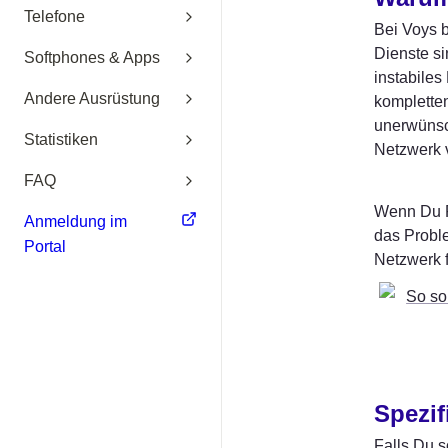
Telefone
Bei Voys b
Dienste si
Softphones & Apps
instabile
Andere Ausrüstung
kompletten
unerwünsch
Statistiken
Netzwerk 
FAQ
Wenn Du Pr
Anmeldung im
das Proble
Portal
Netzwerk 
So so
Spezif
Falls Du s